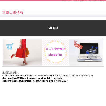
ホーム
|
RSSを購読 |
サイトマップ
主婦目線情報
MENU
主婦目線情報
»
Catchable fatal error
: Object of class WP_Error could not be converted to string in
/home/miiko2351/syufumesen.work/public_html/wp-
content/themes/unlimited_neo/functions.php
on line
2017