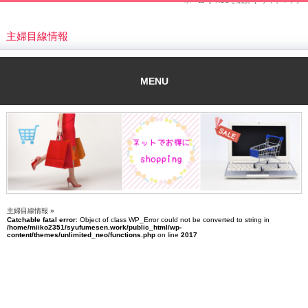
ホーム
|
RSSを購読 |
サイトマップ
主婦目線情報
MENU
主婦目線情報
»
Catchable fatal error
: Object of class WP_Error could not be converted to string in
/home/miiko2351/syufumesen.work/public_html/wp-
content/themes/unlimited_neo/functions.php
on line
2017