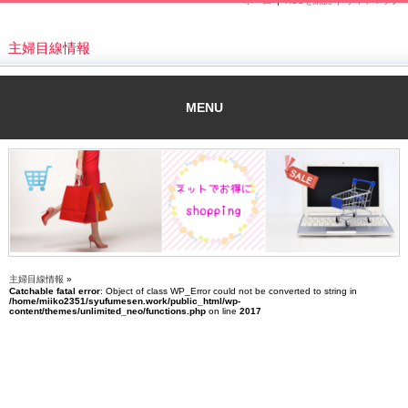
ホーム
|
RSSを購読 |
サイトマップ
主婦目線情報
MENU
主婦目線情報
»
Catchable fatal error
: Object of class WP_Error could not be converted to string in
/home/miiko2351/syufumesen.work/public_html/wp-
content/themes/unlimited_neo/functions.php
on line
2017