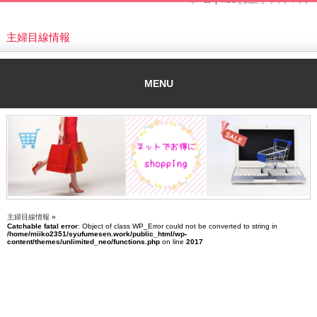
ホーム
|
RSSを購読 |
サイトマップ
主婦目線情報
MENU
主婦目線情報
»
Catchable fatal error
: Object of class WP_Error could not be converted to string in
/home/miiko2351/syufumesen.work/public_html/wp-
content/themes/unlimited_neo/functions.php
on line
2017