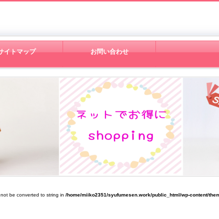
サイトマップ
お問い合わせ
 not be converted to string in
/home/miiko2351/syufumesen.work/public_html/wp-content/them