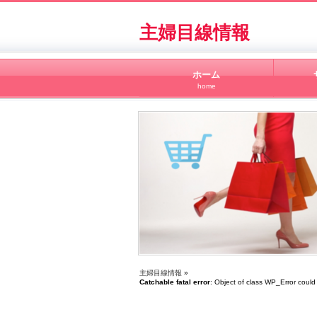
主婦目線情報
ホーム
home
主婦目線情報
»
Catchable fatal error
: Object of class WP_Error could