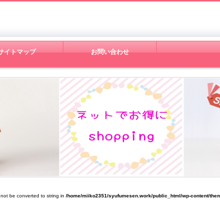
サイトマップ
お問い合わせ
 not be converted to string in
/home/miiko2351/syufumesen.work/public_html/wp-content/them