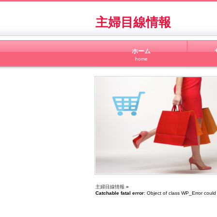
主婦目線情報
ホーム
home
主婦目線情報
»
Catchable fatal error
: Object of class WP_Error could