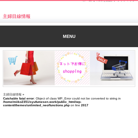
ホーム
|
RSSを購読 |
サイトマップ
主婦目線情報
MENU
主婦目線情報
»
Catchable fatal error
: Object of class WP_Error could not be converted to string in
/home/miiko2351/syufumesen.work/public_html/wp-
content/themes/unlimited_neo/functions.php
on line
2017