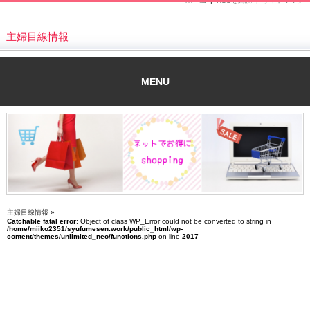
ホーム
|
RSSを購読 |
サイトマップ
主婦目線情報
MENU
主婦目線情報
»
Catchable fatal error
: Object of class WP_Error could not be converted to string in
/home/miiko2351/syufumesen.work/public_html/wp-
content/themes/unlimited_neo/functions.php
on line
2017