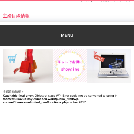
ホーム
|
RSSを購読 |
サイトマップ
主婦目線情報
MENU
主婦目線情報
»
Catchable fatal error
: Object of class WP_Error could not be converted to string in
/home/miiko2351/syufumesen.work/public_html/wp-
content/themes/unlimited_neo/functions.php
on line
2017