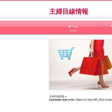
主婦目線情報
ホーム
home
主婦目線情報
»
Catchable fatal error
: Object of class WP_Error could