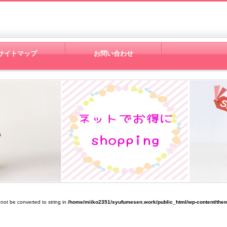
サイトマップ
お問い合わせ
 not be converted to string in
/home/miiko2351/syufumesen.work/public_html/wp-content/them