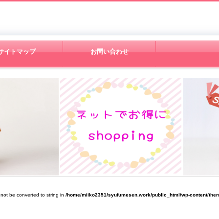
サイトマップ
お問い合わせ
 not be converted to string in
/home/miiko2351/syufumesen.work/public_html/wp-content/them