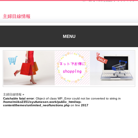
ホーム
|
RSSを購読 |
サイトマップ
主婦目線情報
MENU
主婦目線情報
»
Catchable fatal error
: Object of class WP_Error could not be converted to string in
/home/miiko2351/syufumesen.work/public_html/wp-
content/themes/unlimited_neo/functions.php
on line
2017