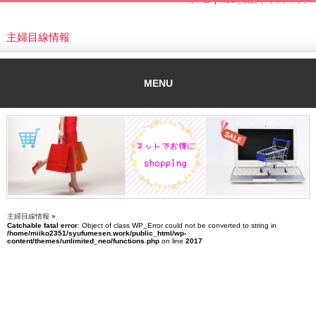
ホーム
|
RSSを購読 |
サイトマップ
主婦目線情報
MENU
主婦目線情報
»
Catchable fatal error
: Object of class WP_Error could not be converted to string in
/home/miiko2351/syufumesen.work/public_html/wp-
content/themes/unlimited_neo/functions.php
on line
2017