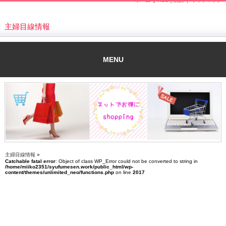
ホーム
|
RSSを購読 |
サイトマップ
主婦目線情報
MENU
主婦目線情報
»
Catchable fatal error
: Object of class WP_Error could not be converted to string in
/home/miiko2351/syufumesen.work/public_html/wp-
content/themes/unlimited_neo/functions.php
on line
2017