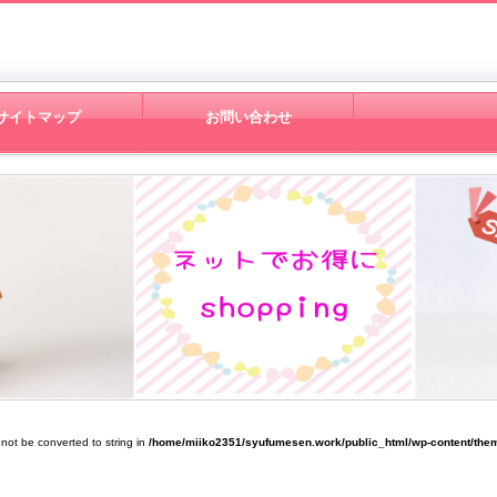
サイトマップ
お問い合わせ
 not be converted to string in
/home/miiko2351/syufumesen.work/public_html/wp-content/them