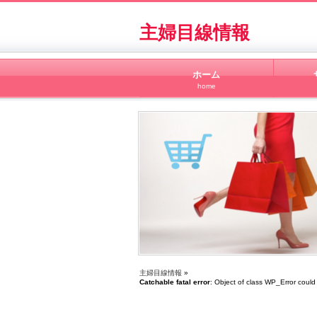
主婦目線情報
ホーム
home
主婦目線情報
»
Catchable fatal error
: Object of class WP_Error could