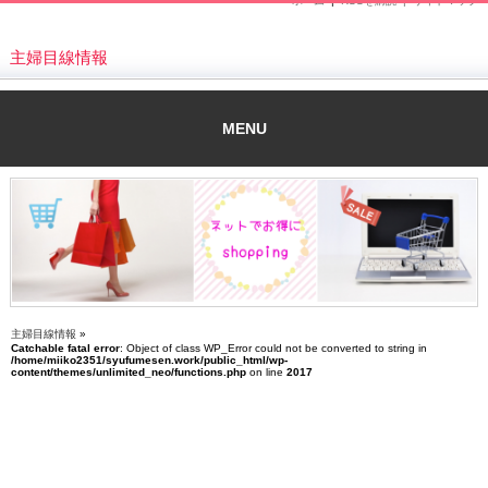
ホーム
|
RSSを購読 |
サイトマップ
主婦目線情報
MENU
主婦目線情報
»
Catchable fatal error
: Object of class WP_Error could not be converted to string in
/home/miiko2351/syufumesen.work/public_html/wp-
content/themes/unlimited_neo/functions.php
on line
2017