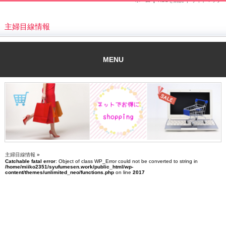
ホーム
|
RSSを購読 |
サイトマップ
主婦目線情報
MENU
主婦目線情報
»
Catchable fatal error
: Object of class WP_Error could not be converted to string in
/home/miiko2351/syufumesen.work/public_html/wp-
content/themes/unlimited_neo/functions.php
on line
2017