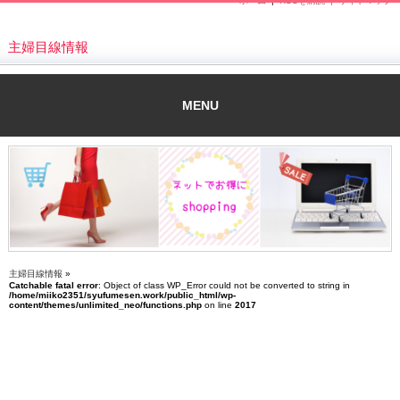
ホーム
|
RSSを購読 |
サイトマップ
主婦目線情報
MENU
主婦目線情報
»
Catchable fatal error
: Object of class WP_Error could not be converted to string in
/home/miiko2351/syufumesen.work/public_html/wp-
content/themes/unlimited_neo/functions.php
on line
2017