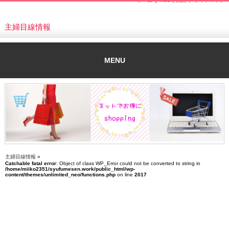
ホーム
|
RSSを購読 |
サイトマップ
主婦目線情報
MENU
主婦目線情報
»
Catchable fatal error
: Object of class WP_Error could not be converted to string in
/home/miiko2351/syufumesen.work/public_html/wp-
content/themes/unlimited_neo/functions.php
on line
2017