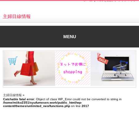
ホーム
|
RSSを購読 |
サイトマップ
主婦目線情報
MENU
主婦目線情報
»
Catchable fatal error
: Object of class WP_Error could not be converted to string in
/home/miiko2351/syufumesen.work/public_html/wp-
content/themes/unlimited_neo/functions.php
on line
2017