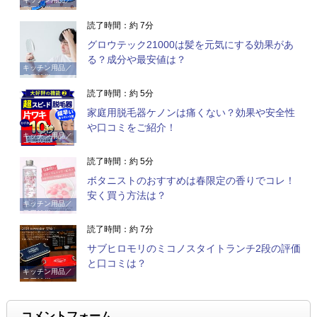
日用雑貨
読了時間：約 7分
グロウテック21000は髪を元気にする効果があ
る？成分や最安値は？
キッチン用品／
日用雑貨
読了時間：約 5分
家庭用脱毛器ケノンは痛くない？効果や安全性
や口コミをご紹介！
キッチン用品／
日用雑貨
読了時間：約 5分
ボタニストのおすすめは春限定の香りでコレ！
安く買う方法は？
キッチン用品／
日用雑貨
読了時間：約 7分
サブヒロモリのミコノスタイトランチ2段の評価
と口コミは？
キッチン用品／
日用雑貨
コメントフォーム