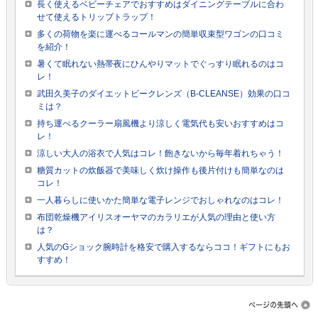
長く使えるベビーチェアでおすすめはダイニングテーブルに合わ
せて使えるトリップトラップ！
多くの荷物を楽に運べるコールマンの簡単収束型ワゴンの口コミ
を紹介！
暑くて眠れない熱帯夜にひんやりマットでぐっすり眠れるのはコ
レ！
武田久美子のダイエットビークレンズ（B-CLEANSE）効果の口コ
ミは？
持ち運べるクーラー扇風機より涼しく電気代も安いおすすめはコ
レ！
涼しい大人の浴衣で人気はコレ！飽きないから毎年着れちゃう！
糖質カットの炊飯器で美味しく炊け操作も後片付けも簡単なのは
コレ！
一人暮らしに使いかた簡単な電子レンジでおしゃれなのはコレ！
布団乾燥機アイリスオーヤマのカラリエが人気の理由と使い方
は？
人気のGショック腕時計を格安で購入するならココ！ギフトにもお
すすめ！