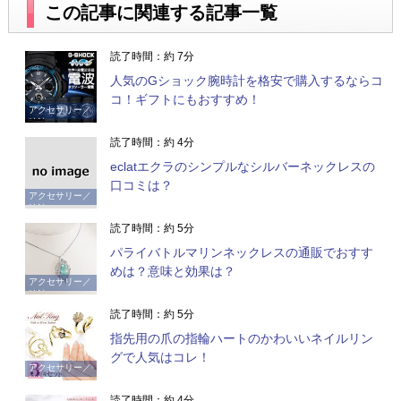
この記事に関連する記事一覧
読了時間：約 7分
人気のGショック腕時計を格安で購入するならコ
コ！ギフトにもおすすめ！
アクセサリー／
時計
読了時間：約 4分
eclatエクラのシンプルなシルバーネックレスの
口コミは？
アクセサリー／
時計
読了時間：約 5分
パライバトルマリンネックレスの通販でおすす
めは？意味と効果は？
アクセサリー／
時計
読了時間：約 5分
指先用の爪の指輪ハートのかわいいネイルリン
グで人気はコレ！
アクセサリー／
時計
読了時間：約 4分