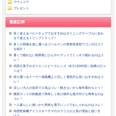
アウトドア
プレゼント
最新記事
長く使えるベビーチェアでおすすめはダイニングテーブルに合わ
せて使えるトリップトラップ！
多くの荷物を楽に運べるコールマンの簡単収束型ワゴンの口コミ
を紹介！
暑くて眠れない熱帯夜にひんやりマットでぐっすり眠れるのはコ
レ！
武田久美子のダイエットビークレンズ（B-CLEANSE）効果の口コ
ミは？
持ち運べるクーラー扇風機より涼しく電気代も安いおすすめはコ
レ！
涼しい大人の浴衣で人気はコレ！飽きないから毎年着れちゃう！
糖質カットの炊飯器で美味しく炊け操作も後片付けも簡単なのは
コレ！
一人暮らしに使いかた簡単な電子レンジでおしゃれなのはコレ！
布団乾燥機アイリスオーヤマのカラリエが人気の理由と使い方
は？