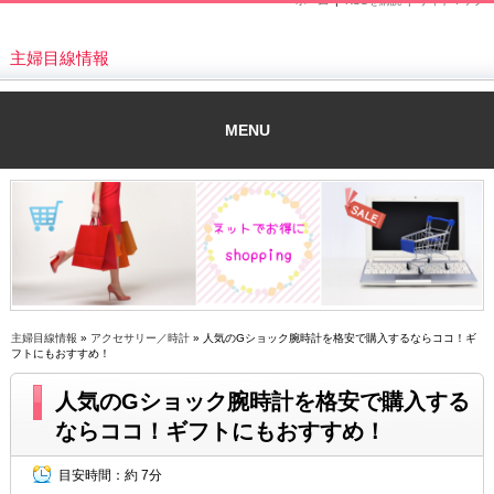
ホーム
|
RSSを購読 |
サイトマップ
主婦目線情報
MENU
主婦目線情報
»
アクセサリー／時計
» 人気のGショック腕時計を格安で購入するならココ！ギ
フトにもおすすめ！
人気のGショック腕時計を格安で購入する
ならココ！ギフトにもおすすめ！
目安時間：
約 7分