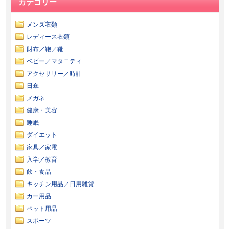
カテゴリー
メンズ衣類
レディース衣類
財布／鞄／靴
ベビー／マタニティ
アクセサリー／時計
日傘
メガネ
健康・美容
睡眠
ダイエット
家具／家電
入学／教育
飲・食品
キッチン用品／日用雑貨
カー用品
ペット用品
スポーツ