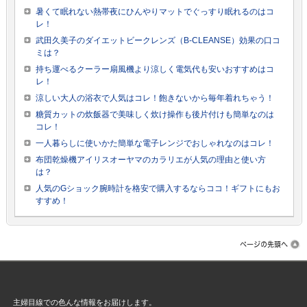
暑くて眠れない熱帯夜にひんやりマットでぐっすり眠れるのはコ
レ！
武田久美子のダイエットビークレンズ（B-CLEANSE）効果の口コ
ミは？
持ち運べるクーラー扇風機より涼しく電気代も安いおすすめはコ
レ！
涼しい大人の浴衣で人気はコレ！飽きないから毎年着れちゃう！
糖質カットの炊飯器で美味しく炊け操作も後片付けも簡単なのは
コレ！
一人暮らしに使いかた簡単な電子レンジでおしゃれなのはコレ！
布団乾燥機アイリスオーヤマのカラリエが人気の理由と使い方
は？
人気のGショック腕時計を格安で購入するならココ！ギフトにもお
すすめ！
主婦目線での色んな情報をお届けします。