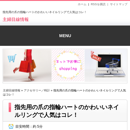
ホーム
|
RSSを購読 |
サイトマップ
指先用の爪の指輪ハートのかわいいネイルリングで人気はコレ！
主婦目線情報
MENU
主婦目線情報
»
アクセサリー／時計
» 指先用の爪の指輪ハートのかわいいネイルリングで人気
はコレ！
指先用の爪の指輪ハートのかわいいネイ
ルリングで人気はコレ！
目安時間：
約 5分