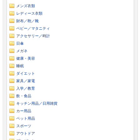
メンズ衣類
レディース衣類
財布／鞄／靴
ベビー／マタニティ
アクセサリー／時計
日傘
メガネ
健康・美容
睡眠
ダイエット
家具／家電
入学／教育
飲・食品
キッチン用品／日用雑貨
カー用品
ペット用品
スポーツ
アウトドア