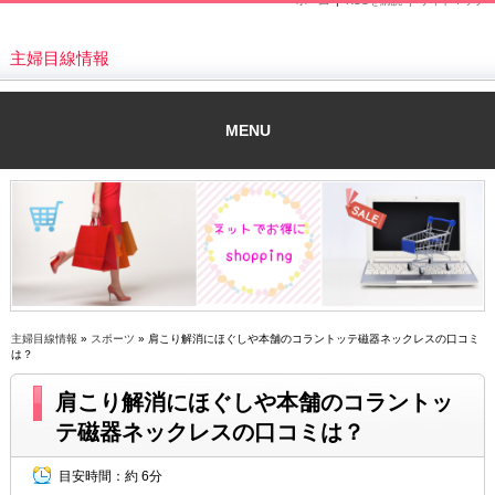
ホーム
|
RSSを購読 |
サイトマップ
主婦目線情報
MENU
主婦目線情報
»
スポーツ
» 肩こり解消にほぐしや本舗のコラントッテ磁器ネックレスの口コミ
は？
肩こり解消にほぐしや本舗のコラントッ
テ磁器ネックレスの口コミは？
目安時間：
約 6分