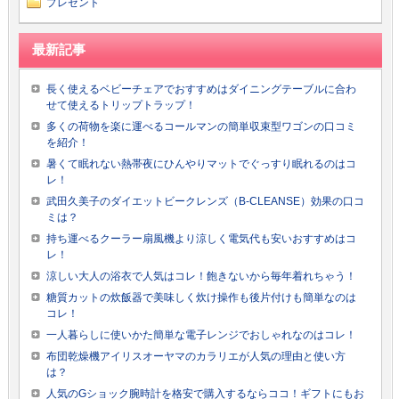
プレゼント
最新記事
長く使えるベビーチェアでおすすめはダイニングテーブルに合わ
せて使えるトリップトラップ！
多くの荷物を楽に運べるコールマンの簡単収束型ワゴンの口コミ
を紹介！
暑くて眠れない熱帯夜にひんやりマットでぐっすり眠れるのはコ
レ！
武田久美子のダイエットビークレンズ（B-CLEANSE）効果の口コ
ミは？
持ち運べるクーラー扇風機より涼しく電気代も安いおすすめはコ
レ！
涼しい大人の浴衣で人気はコレ！飽きないから毎年着れちゃう！
糖質カットの炊飯器で美味しく炊け操作も後片付けも簡単なのは
コレ！
一人暮らしに使いかた簡単な電子レンジでおしゃれなのはコレ！
布団乾燥機アイリスオーヤマのカラリエが人気の理由と使い方
は？
人気のGショック腕時計を格安で購入するならココ！ギフトにもお