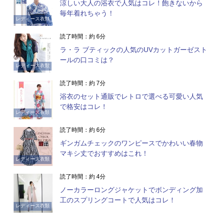
涼しい大人の浴衣で人気はコレ！飽きないから
毎年着れちゃう！
レディース衣類
読了時間：約 6分
ラ・ラ ブティックの人気のUVカットガーゼスト
ールの口コミは？
レディース衣類
読了時間：約 7分
浴衣のセット通販でレトロで選べる可愛い人気
で格安はコレ！
レディース衣類
読了時間：約 6分
ギンガムチェックのワンピースでかわいい春物
マキシ丈でおすすめはこれ！
レディース衣類
読了時間：約 4分
ノーカラーロングジャケットでボンディング加
工のスプリングコートで人気はコレ！
レディース衣類