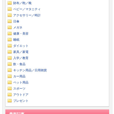
財布／鞄／靴
ベビー／マタニティ
アクセサリー／時計
日傘
メガネ
健康・美容
睡眠
ダイエット
家具／家電
入学／教育
飲・食品
キッチン用品／日用雑貨
カー用品
ペット用品
スポーツ
アウトドア
プレゼント