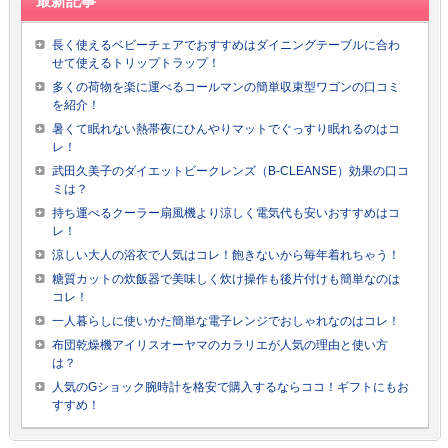
最新記事
長く使えるベビーチェアでおすすめはダイニングテーブルに合わ
せて使えるトリップトラップ！
多くの荷物を楽に運べるコールマンの簡単収束型ワゴンの口コミ
を紹介！
暑くて眠れない熱帯夜にひんやりマットでぐっすり眠れるのはコ
レ！
武田久美子のダイエットビークレンズ（B-CLEANSE）効果の口コ
ミは？
持ち運べるクーラー扇風機より涼しく電気代も安いおすすめはコ
レ！
涼しい大人の浴衣で人気はコレ！飽きないから毎年着れちゃう！
糖質カットの炊飯器で美味しく炊け操作も後片付けも簡単なのは
コレ！
一人暮らしに使いかた簡単な電子レンジでおしゃれなのはコレ！
布団乾燥機アイリスオーヤマのカラリエが人気の理由と使い方
は？
人気のGショック腕時計を格安で購入するならココ！ギフトにもお
すすめ！