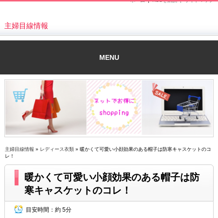
ホーム
|
RSSを購読 |
サイトマップ
主婦目線情報
MENU
主婦目線情報
»
レディース衣類
» 暖かくて可愛い小顔効果のある帽子は防寒キャスケットのコ
レ！
暖かくて可愛い小顔効果のある帽子は防
寒キャスケットのコレ！
目安時間：
約 5分