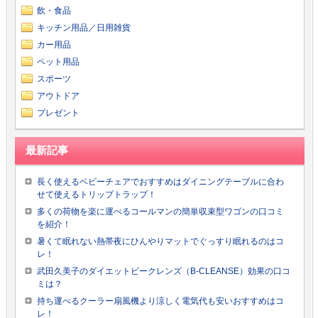
飲・食品
キッチン用品／日用雑貨
カー用品
ペット用品
スポーツ
アウトドア
プレゼント
最新記事
長く使えるベビーチェアでおすすめはダイニングテーブルに合わ
せて使えるトリップトラップ！
多くの荷物を楽に運べるコールマンの簡単収束型ワゴンの口コミ
を紹介！
暑くて眠れない熱帯夜にひんやりマットでぐっすり眠れるのはコ
レ！
武田久美子のダイエットビークレンズ（B-CLEANSE）効果の口コ
ミは？
持ち運べるクーラー扇風機より涼しく電気代も安いおすすめはコ
レ！