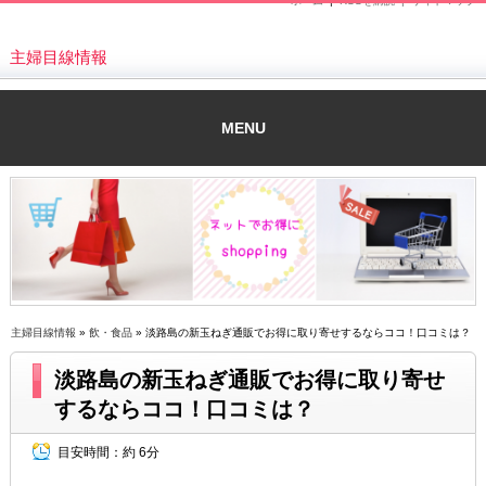
ホーム
|
RSSを購読 |
サイトマップ
主婦目線情報
MENU
主婦目線情報
»
飲・食品
» 淡路島の新玉ねぎ通販でお得に取り寄せするならココ！口コミは？
淡路島の新玉ねぎ通販でお得に取り寄せ
するならココ！口コミは？
目安時間：
約 6分