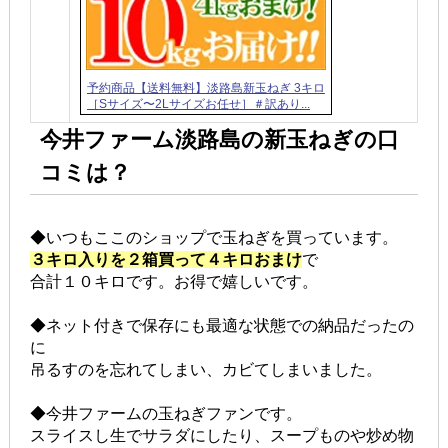
予約商品【送料無料】淡路島新玉ねぎ 3キロ
［Sサイズ〜2Lサイズお任せ］＃訳あり...
今井ファーム淡路島の新玉ねぎの口
コミは？
◆いつもここのショップで玉ねぎを買っています。
３キロ入りを２箱買って４キロおまけ
で
合計１０キロです。お得で嬉しいです。
◆ネット付きで保存にも最適な状態での納品だったの
に
吊るすのを忘れてしまい、カビてしまいました。
◆今井ファームの玉ねぎファンです。
スライスし生でサラダにしたり、スープものや炒め物