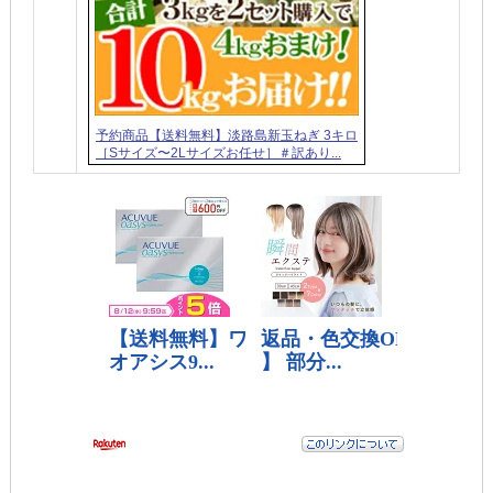
予約商品【送料無料】淡路島新玉ねぎ 3キロ
［Sサイズ〜2Lサイズお任せ］＃訳あり...