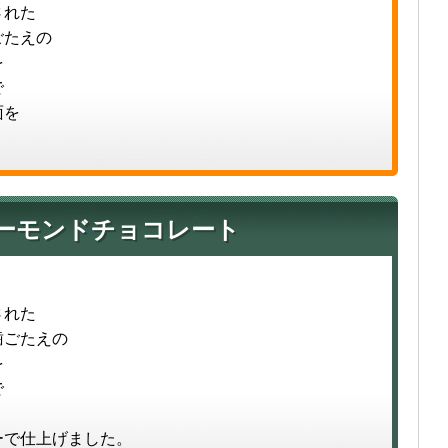
された
ごたえの
を
で
面を
ーモンドチョコレート
された
歯ごたえの
を
で
ーで仕上げました。