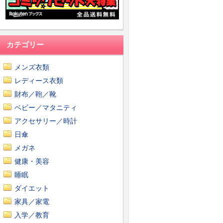
カテゴリー
メンズ衣類
レディース衣類
財布／鞄／靴
ベビー／マタニティ
アクセサリー／時計
日傘
メガネ
健康・美容
睡眠
ダイエット
家具／家電
入学／教育