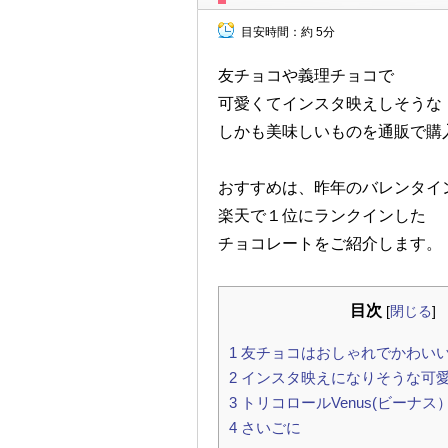
目安時間：
約 5分
友チョコや義理チョコで
可愛くてインスタ映えしそうな
しかも美味しいものを通販で購
おすすめは、昨年のバレンタイ
楽天で１位にランクインした
チョコレートをご紹介します。
目次
[
閉じる
]
1
友チョコはおしゃれでかわい
2
インスタ映えになりそうな可
3
トリコロールVenus(ビーナ
4
さいごに