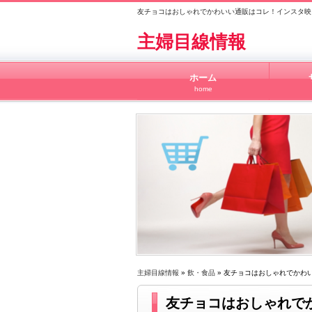
友チョコはおしゃれでかわいい通販はコレ！インスタ映
主婦目線情報
ホーム
home
主婦目線情報
»
飲・食品
» 友チョコはおしゃれでかわ
友チョコはおしゃれで