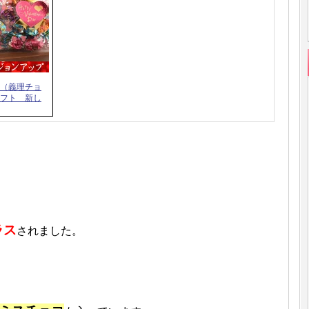
（義理チョ
フト 新し
ラス
されました。