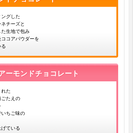
ィングした
ーネチーズと
した生地で包み
級ココアパウダーを
いる
アーモンドチョコレート
された
歯ごたえの
を
でいちご味の
上げている