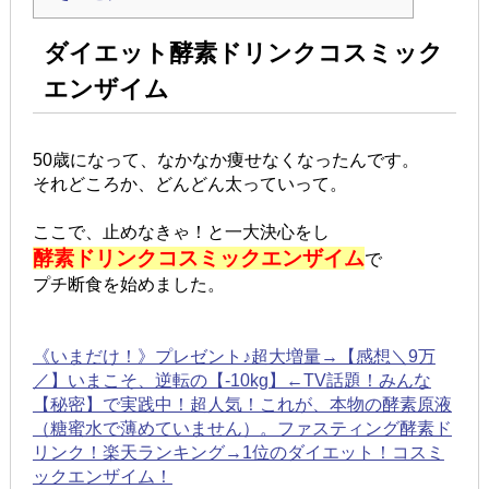
ダイエット酵素ドリンクコスミック
エンザイム
50歳になって、なかなか痩せなくなったんです。
それどころか、どんどん太っていって。
ここで、止めなきゃ！と一大決心をし
酵素ドリンクコスミックエンザイム
で
プチ断食を始めました。
《いまだけ！》プレゼント♪超大増量→【感想＼9万
／】いまこそ、逆転の【-10kg】←TV話題！みんな
【秘密】で実践中！超人気！これが、本物の酵素原液
（糖蜜水で薄めていません）。ファスティング酵素ド
リンク！楽天ランキング→1位のダイエット！コスミ
ックエンザイム！