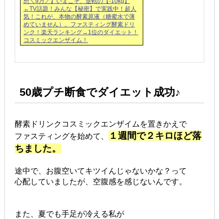
想＼9万／】いまこそ、逆転の【-10kg】
←TV話題！みんな【秘密】で実践中！超人
気！これが、本物の酵素原液（糖蜜水で薄
めていません）。ファスティング酵素ドリ
ンク！楽天ランキング→1位のダイエット！
コスミックエンザイム！
50歳プチ断食でダイエット成功♪
酵素ドリンクコスミックエンザイムを置きかえで
１週間で２キロほど落
ファスティングを始めて、
ちました。
途中で、お腹空いてキツイんじゃないかな？って
心配していましたが、空腹感を感じないんです。
また、夏でも手足が冷える私が