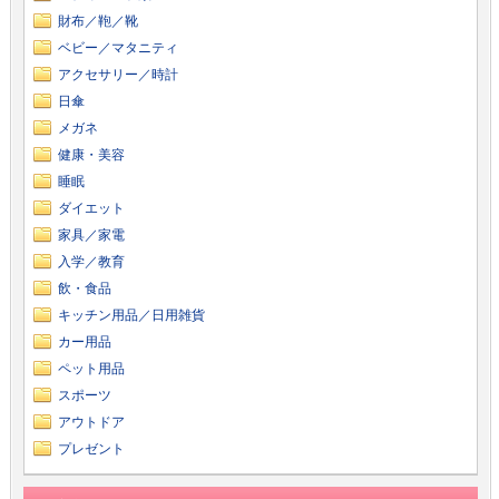
財布／鞄／靴
ベビー／マタニティ
アクセサリー／時計
日傘
メガネ
健康・美容
睡眠
ダイエット
家具／家電
入学／教育
飲・食品
キッチン用品／日用雑貨
カー用品
ペット用品
スポーツ
アウトドア
プレゼント