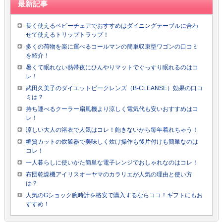
最新記事
長く使えるベビーチェアでおすすめはダイニングテーブルに合わ
せて使えるトリップトラップ！
多くの荷物を楽に運べるコールマンの簡単収束型ワゴンの口コミ
を紹介！
暑くて眠れない熱帯夜にひんやりマットでぐっすり眠れるのはコ
レ！
武田久美子のダイエットビークレンズ（B-CLEANSE）効果の口コ
ミは？
持ち運べるクーラー扇風機より涼しく電気代も安いおすすめはコ
レ！
涼しい大人の浴衣で人気はコレ！飽きないから毎年着れちゃう！
糖質カットの炊飯器で美味しく炊け操作も後片付けも簡単なのは
コレ！
一人暮らしに使いかた簡単な電子レンジでおしゃれなのはコレ！
布団乾燥機アイリスオーヤマのカラリエが人気の理由と使い方
は？
人気のGショック腕時計を格安で購入するならココ！ギフトにもお
すすめ！