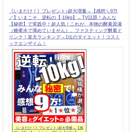
《いまだけ！》プレゼント♪超大増量→【感想＼9万
／】いまこそ、逆転の【-10kg】←TV話題！みんな
【秘密】で実践中！超人気！これが、本物の酵素原液
（糖蜜水で薄めていません）。ファスティング酵素ド
リンク！楽天ランキング→1位のダイエット！コスミ
ックエンザイム！
《いまだけ！》プレゼント♪超大増量→【感