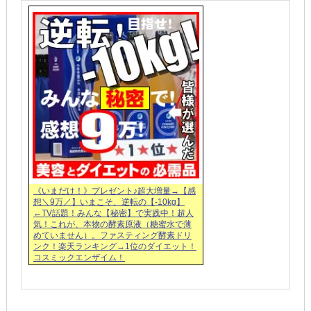
《いまだけ！》プレゼント♪超大増量→【感
想＼9万／】いまこそ、逆転の【-10kg】
←TV話題！みんな【秘密】で実践中！超人
気！これが、本物の酵素原液（糖蜜水で薄
めていません）。ファスティング酵素ドリ
ンク！楽天ランキング→1位のダイエット！
コスミックエンザイム！