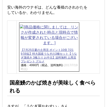
安い海外のウナギは、どんな養殖のされかたを
しているか、わかりません。
【7月25日夏の土用丑 ポイント10倍 7/21
9:59迄】特大国産うなぎの3種セット【うな
ぎ蒲焼き 3種入り お中元】送料無料 土用丑
プレゼント グルメ
価格：4990円（税込、送料無料)
(2017/7/19
時点)
国産鰻のかば焼きが美味しく食べら
れる
さすが、「うなぎ屋かわすい」さん。