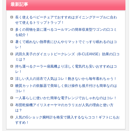
最新記事
長く使えるベビーチェアでおすすめはダイニングテーブルに合わ
せて使えるトリップトラップ！
多くの荷物を楽に運べるコールマンの簡単収束型ワゴンの口コミ
を紹介！
暑くて眠れない熱帯夜にひんやりマットでぐっすり眠れるのはコ
レ！
武田久美子のダイエットビークレンズ（B-CLEANSE）効果の口コ
ミは？
持ち運べるクーラー扇風機より涼しく電気代も安いおすすめはコ
レ！
涼しい大人の浴衣で人気はコレ！飽きないから毎年着れちゃう！
糖質カットの炊飯器で美味しく炊け操作も後片付けも簡単なのは
コレ！
一人暮らしに使いかた簡単な電子レンジでおしゃれなのはコレ！
布団乾燥機アイリスオーヤマのカラリエが人気の理由と使い方
は？
人気のGショック腕時計を格安で購入するならココ！ギフトにもお
すすめ！