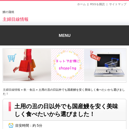
ホーム
|
RSSを購読 |
サイトマップ
鰻の蒲焼
主婦目線情報
MENU
主婦目線情報
»
飲・食品
» 土用の丑の日以外でも国産鰻を安く美味しく食べたいから選びまし
た！
土用の丑の日以外でも国産鰻を安く美味
しく食べたいから選びました！
目安時間：
約 5分