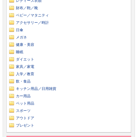
レディース衣類
財布／鞄／靴
ベビー／マタニティ
アクセサリー／時計
日傘
メガネ
健康・美容
睡眠
ダイエット
家具／家電
入学／教育
飲・食品
キッチン用品／日用雑貨
カー用品
ペット用品
スポーツ
アウトドア
プレゼント