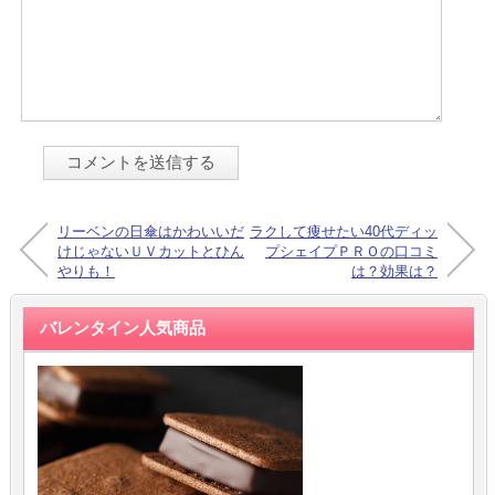
リーベンの日傘はかわいいだ
ラクして痩せたい40代ディッ
けじゃないＵＶカットとひん
プシェイプＰＲＯの口コミ
やりも！
は？効果は？
バレンタイン人気商品