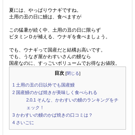
夏には、やっぱりウナギですね。
土用の丑の日に鰻は、食べますが
この猛暑が続く中、土用の丑の日に限らず
ビタミンＤが補える、ウナギを食べましょう。
でも、ウナギって国産だと結構お高いです。
でも、うなぎ屋かわすいさんの鰻なら
国産なのに、すっごいボリュームでお得なお値段。
目次
[
閉じる
]
1
土用の丑の日以外でも国産鰻
2
国産鰻のかば焼きが美味しく食べられる
2.0.1
そんな、かわすいの鰻のランキングをチ
ェック！
3
かわすいの鰻のかば焼きの口コミは？
4
さいごに