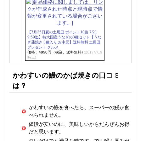
【7月25日夏の土用丑 ポイント10倍 7/21
9:59迄】特大国産うなぎの3種セット【うな
ぎ蒲焼き 3種入り お中元】送料無料 土用丑
プレゼント グルメ
価格：4990円（税込、送料無料)
(2017/7/19
時点)
かわすいの鰻のかば焼きの口コミ
は？
かわすいの鰻を食べたら、スーパーの鰻が食
べられません。
値段が安いのに、美味しいからだんぜんお得
だと思います。
タレだけでも満足な味です。でも鰻も厚みが