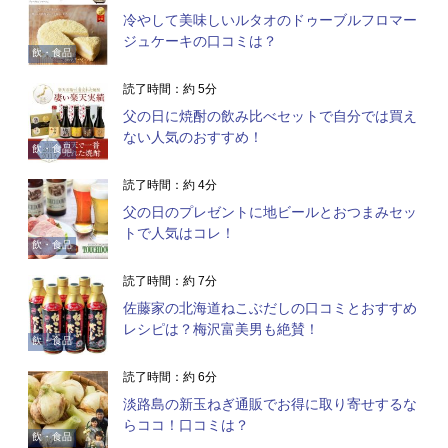
冷やして美味しいルタオのドゥーブルフロマー
ジュケーキの口コミは？
飲・食品
読了時間：約 5分
父の日に焼酎の飲み比べセットで自分では買え
ない人気のおすすめ！
飲・食品
読了時間：約 4分
父の日のプレゼントに地ビールとおつまみセッ
トで人気はコレ！
飲・食品
読了時間：約 7分
佐藤家の北海道ねこぶだしの口コミとおすすめ
レシピは？梅沢富美男も絶賛！
飲・食品
読了時間：約 6分
淡路島の新玉ねぎ通販でお得に取り寄せするな
らココ！口コミは？
飲・食品