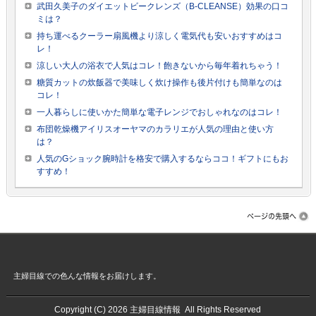
武田久美子のダイエットビークレンズ（B-CLEANSE）効果の口コ
ミは？
持ち運べるクーラー扇風機より涼しく電気代も安いおすすめはコ
レ！
涼しい大人の浴衣で人気はコレ！飽きないから毎年着れちゃう！
糖質カットの炊飯器で美味しく炊け操作も後片付けも簡単なのは
コレ！
一人暮らしに使いかた簡単な電子レンジでおしゃれなのはコレ！
布団乾燥機アイリスオーヤマのカラリエが人気の理由と使い方
は？
人気のGショック腕時計を格安で購入するならココ！ギフトにもお
すすめ！
主婦目線での色んな情報をお届けします。
Copyright (C) 2026
主婦目線情報
All Rights Reserved