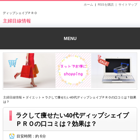
ホーム
|
RSSを購読 |
サイトマップ
ディップシェイプＰＲＯ
主婦目線情報
MENU
主婦目線情報
»
ダイエット
» ラクして痩せたい40代ディップシェイプＰＲＯの口コミは？効果
は？
ラクして痩せたい40代ディップシェイプ
ＰＲＯの口コミは？効果は？
目安時間：
約 6分