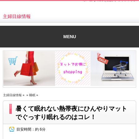
ホーム
|
RSSを購読 |
サイトマップ
主婦目線情報
MENU
主婦目線情報
» »
睡眠
»
暑くて眠れない熱帯夜にひんやりマット
でぐっすり眠れるのはコレ！
目安時間：
約 6分