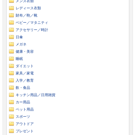
メンズ衣類
レディース衣類
財布／鞄／靴
ベビー／マタニティ
アクセサリー／時計
日傘
メガネ
健康・美容
睡眠
ダイエット
家具／家電
入学／教育
飲・食品
キッチン用品／日用雑貨
カー用品
ペット用品
スポーツ
アウトドア
プレゼント