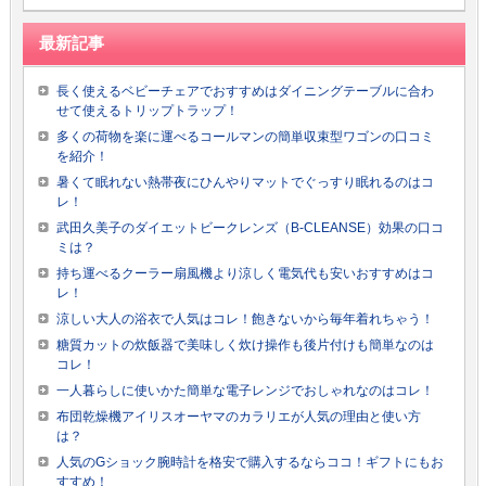
最新記事
長く使えるベビーチェアでおすすめはダイニングテーブルに合わ
せて使えるトリップトラップ！
多くの荷物を楽に運べるコールマンの簡単収束型ワゴンの口コミ
を紹介！
暑くて眠れない熱帯夜にひんやりマットでぐっすり眠れるのはコ
レ！
武田久美子のダイエットビークレンズ（B-CLEANSE）効果の口コ
ミは？
持ち運べるクーラー扇風機より涼しく電気代も安いおすすめはコ
レ！
涼しい大人の浴衣で人気はコレ！飽きないから毎年着れちゃう！
糖質カットの炊飯器で美味しく炊け操作も後片付けも簡単なのは
コレ！
一人暮らしに使いかた簡単な電子レンジでおしゃれなのはコレ！
布団乾燥機アイリスオーヤマのカラリエが人気の理由と使い方
は？
人気のGショック腕時計を格安で購入するならココ！ギフトにもお
すすめ！